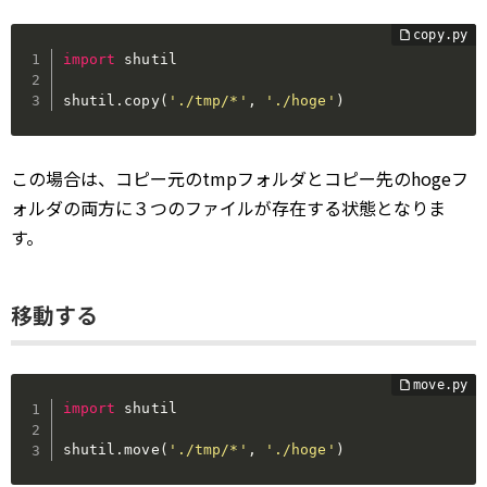
import
 shutil

shutil
.
copy
(
'./tmp/*'
,
'./hoge'
)
この場合は、コピー元のtmpフォルダとコピー先のhogeフ
ォルダの両方に３つのファイルが存在する状態となりま
す。
移動する
import
 shutil

shutil
.
move
(
'./tmp/*'
,
'./hoge'
)