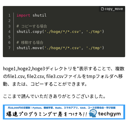
import
 shutil

# コピーする場合
shutil
.
copy
(
'./hoge/*/*.csv'
,
'./tmp'
)
# 移動する場合
shutil
.
move
(
'./hoge/*/*.csv'
,
'./tmp'
)
hoge1,hoge2,hoge3ディレクトリを*表示することで、複数
のfile1.csv, file2.csv, file3.csvファイルをtmpフォルダへ移
動、または、コピーすることができます。
ここまで読んでいただきありがとうございました。